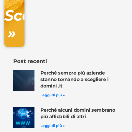
DNS
Scopri
inclusa
»
Ordina
ora »
Post recenti
Perché sempre più aziende
stanno tornando a scegliere i
domini .it
Leggi di più »
Perché alcuni domini sembrano
più affidabili di altri
Leggi di più »