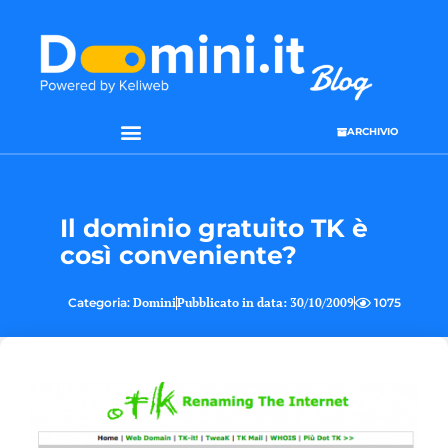
ARCHIVIO
Il dominio gratuito TK è
così conveniente?
Categoria:
Domini
Pubblicato in data:
30/10/2009
1075