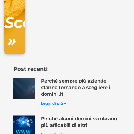
Gestione
DNS
Scopri
inclusa
»
Ordina
ora »
Post recenti
Perché sempre più aziende
stanno tornando a scegliere i
domini .it
Leggi di più »
Perché alcuni domini sembrano
più affidabili di altri