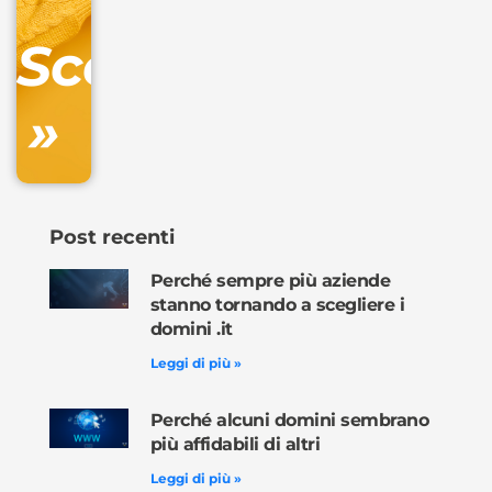
DNS
Scopri
inclusa
»
Ordina
ora »
Post recenti
Perché sempre più aziende
stanno tornando a scegliere i
domini .it
Leggi di più »
Perché alcuni domini sembrano
più affidabili di altri
Leggi di più »