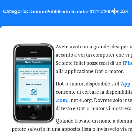
Domini
Pubblicato in data:
07/12/2009
224
Categoria:
Avete avuto una grande idea per 
accanto a voi un computer che vi 
Se siete felici possessori di un
iPh
alla applicazione Dot-o-mator.
Dot-o-mator, disponibile sull’
App 
consente di cercare la disponibilit
.com
, .net e .org. Dovrete solo in
di testo e Dot-o-mator vi mostrerà i
Quando trovate un nome a dominio 
potete salvarlo in una apposita lista o inviarvelo via