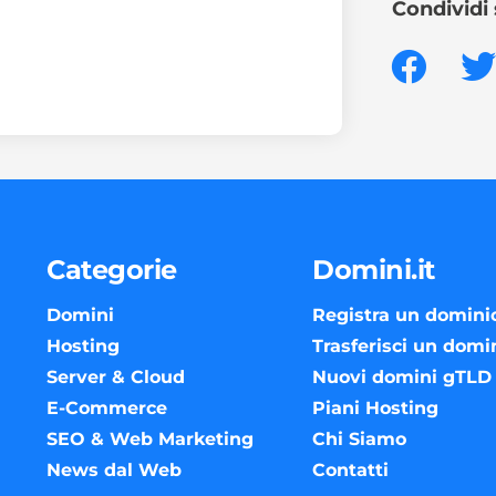
Condividi 
Categorie
Domini.it
Domini
Registra un domini
Hosting
Trasferisci un domi
Server & Cloud
Nuovi domini gTLD
E-Commerce
Piani Hosting
SEO & Web Marketing
Chi Siamo
News dal Web
Contatti