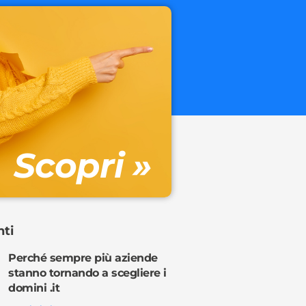
.onl
€ 32.90 + 
Gestione DN
Scopri »
Ordina o
nti
Perché sempre più aziende
stanno tornando a scegliere i
domini .it