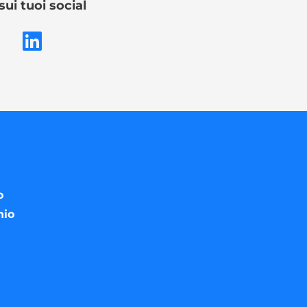
sui tuoi social
o
nio