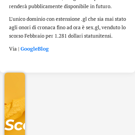
renderà pubblicamente disponibile in futuro.
L’unico dominio con estensione .gl che sia mai stato
agli onori di cronaca fino ad ora è sex.gl, venduto lo
scorso Febbraio per 1.281 dollari statunitensi.
.online
Via |
GoogleBlog
€
32.90
+
IVA/anno
Gestione
DNS
Scopri
inclusa