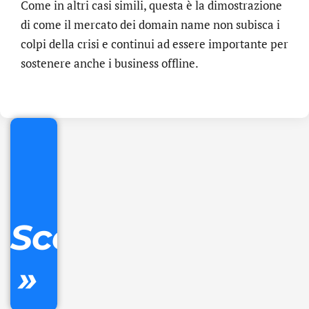
Come in altri casi simili, questa è la dimostrazione
di come il mercato dei domain name non subisca i
colpi della crisi e continui ad essere importante per
.online
sostenere anche i business offline.
€
32.90
+
IVA/anno
Gestione
DNS
Scopri
inclusa
»
Ordina
ora »