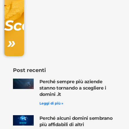
Gestione
DNS
Scopri
inclusa
»
Ordina
ora »
Post recenti
Perché sempre più aziende
stanno tornando a scegliere i
domini .it
Leggi di più »
Perché alcuni domini sembrano
più affidabili di altri