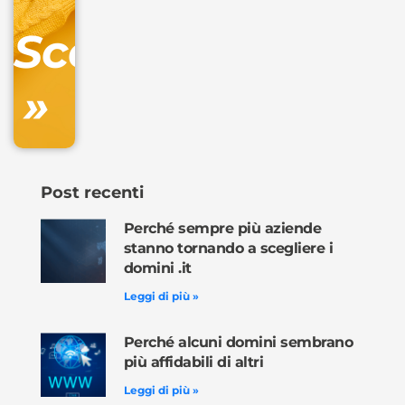
DNS
Scopri
inclusa
»
Ordina
ora »
Post recenti
Perché sempre più aziende
stanno tornando a scegliere i
domini .it
Leggi di più »
Perché alcuni domini sembrano
più affidabili di altri
Leggi di più »