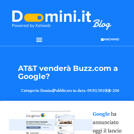
ARCHIVIO
AT&T venderà Buzz.com a
Google?
Categoria:
Domini
Pubblicato in data:
09/02/2010
206
Google
ha
annunciato
oggi il lancio