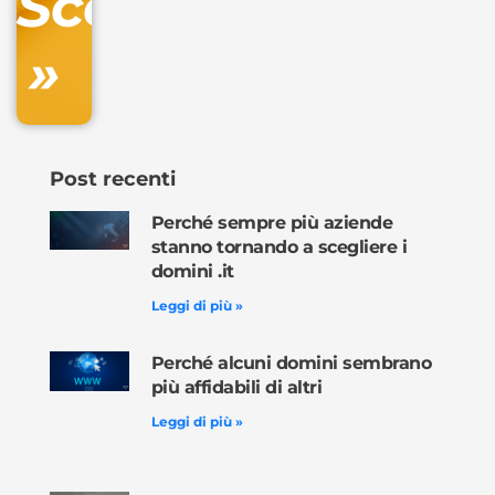
Scopri
»
Ordina
ora »
Post recenti
Perché sempre più aziende
stanno tornando a scegliere i
domini .it
Leggi di più »
Perché alcuni domini sembrano
più affidabili di altri
Leggi di più »