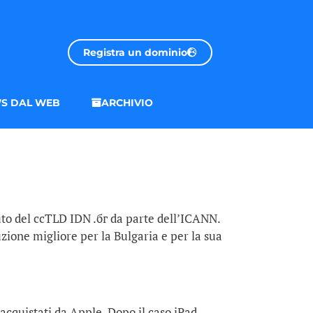
Registra un dominio
S DAL WEB
ARCHIVIO
fiuto del ccTLD IDN .бг da parte dell’ICANN.
luzione migliore per la Bulgaria e per la sua
cquistati da Apple. Dopo il caso iPad,