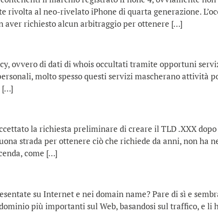
 rivolta al neo-rivelato iPhone di quarta generazione. L’o
 aver richiesto alcun arbitraggio per ottenere […]
, ovvero di dati di whois occultati tramite opportuni servizi.
personali, molto spesso questi servizi mascherano attività po
 […]
ettato la richiesta preliminare di creare il TLD .XXX dopo m
buona strada per ottenere ciò che richiede da anni, non ha n
icenda, come […]
resentate su Internet e nei domain name? Pare di sì e sembra
ominio più importanti sul Web, basandosi sul traffico, e li h