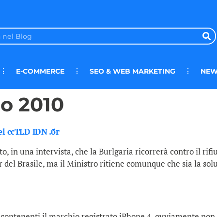
E-COMMERCE
SEO & WEB MARKETING
NEW
o 2010
del ccTLD IDN .бг
o, in una intervista, che la Burlgaria ricorrerà contro il ri
.br del Brasile, ma il Ministro ritiene comunque che sia la so
 contenenti il marchio registrato iPhone 4, ovviamente non a