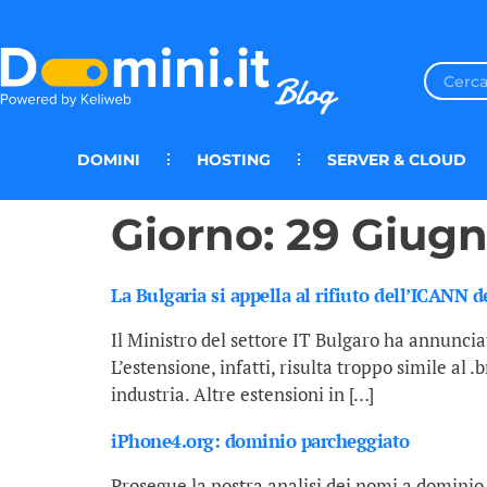
DOMINI
HOSTING
SERVER & CLOUD
Giorno:
29 Giugn
La Bulgaria si appella al rifiuto dell’ICANN 
Il Ministro del settore IT Bulgaro ha annunciat
L’estensione, infatti, risulta troppo simile al 
industria. Altre estensioni in […]
iPhone4.org: dominio parcheggiato
Prosegue la nostra analisi dei nomi a dominio