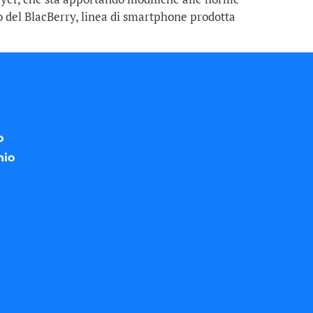
zzo del BlacBerry, linea di smartphone prodotta
o
nio