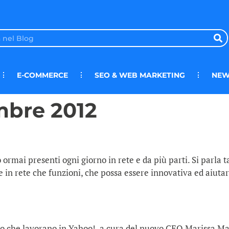
E-COMMERCE
SEO & WEB MARKETING
NEW
mbre 2012
rmai presenti ogni giorno in rete e da più parti. Si parla t
 rete che funzioni, che possa essere innovativa ed aiutarci 
oloro che lavorano in Yahoo!, a cura del nuovo CEO Marissa 