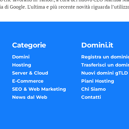
scia di Google. L’ultima e più recente novità riguarda l’utili
Categorie
Domini.it
Domini
Registra un domini
Hosting
Trasferisci un domi
Server & Cloud
Nuovi domini gTLD
E-Commerce
Piani Hosting
SEO & Web Marketing
Chi Siamo
News dal Web
Contatti