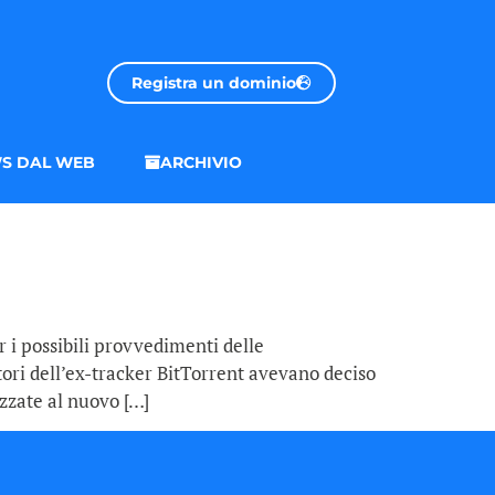
Registra un dominio
S DAL WEB
ARCHIVIO
 i possibili provvedimenti delle
tori dell’ex-tracker BitTorrent avevano deciso
zzate al nuovo […]