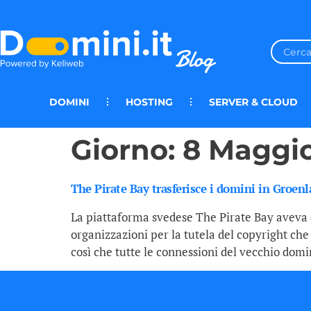
DOMINI
HOSTING
SERVER & CLOUD
Giorno:
8 Maggio
The Pirate Bay trasferisce i domini in Groen
La piattaforma svedese The Pirate Bay aveva d
organizzazioni per la tutela del copyright che
così che tutte le connessioni del vecchio dom