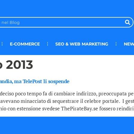
E-COMMERCE
SEO & WEB MARKETING
NEW
 2013
landia, ma TelePost li sospende
eciso poco tempo fa di cambiare indirizzo, preoccupata per
 avevano minacciato di sequestrare il celebre portale. I ges
inio con estensione svedese ThePirateBay.se fossero reindiri