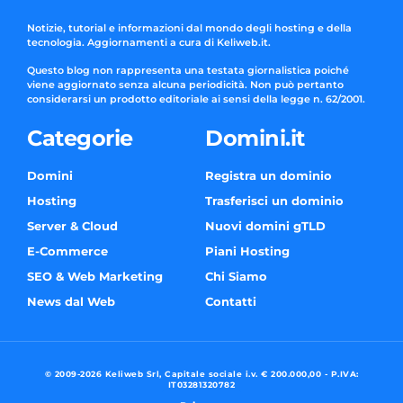
Notizie, tutorial e informazioni dal mondo degli hosting e della
tecnologia. Aggiornamenti a cura di Keliweb.it.
Questo blog non rappresenta una testata giornalistica poiché
viene aggiornato senza alcuna periodicità. Non può pertanto
considerarsi un prodotto editoriale ai sensi della legge n. 62/2001.
Categorie
Domini.it
Domini
Registra un dominio
Hosting
Trasferisci un dominio
Server & Cloud
Nuovi domini gTLD
E-Commerce
Piani Hosting
SEO & Web Marketing
Chi Siamo
News dal Web
Contatti
© 2009-2026 Keliweb Srl, Capitale sociale i.v. € 200.000,00 - P.IVA:
IT03281320782