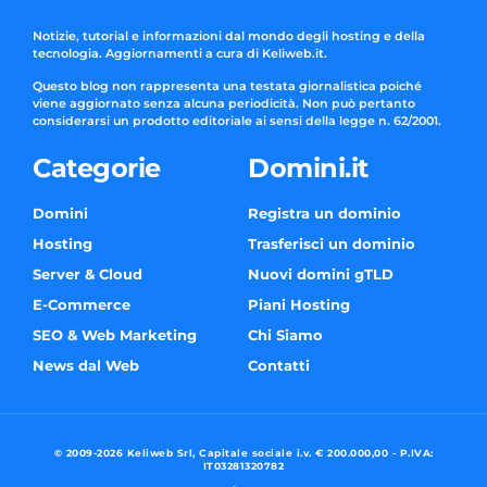
Notizie, tutorial e informazioni dal mondo degli hosting e della
tecnologia. Aggiornamenti a cura di Keliweb.it.
Questo blog non rappresenta una testata giornalistica poiché
viene aggiornato senza alcuna periodicità. Non può pertanto
considerarsi un prodotto editoriale ai sensi della legge n. 62/2001.
Categorie
Domini.it
Domini
Registra un dominio
Hosting
Trasferisci un dominio
Server & Cloud
Nuovi domini gTLD
E-Commerce
Piani Hosting
SEO & Web Marketing
Chi Siamo
News dal Web
Contatti
© 2009-2026 Keliweb Srl, Capitale sociale i.v. € 200.000,00 - P.IVA:
IT03281320782