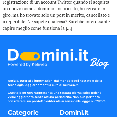
registrazione di un account Twitter quando si acquista
un nuovo nome a dominio. Incuriosito, ho cercato in
giro, ma ho trovato solo un post in merito, cancellato e
irreperibile. Ne sapete qualcosa? Sarebbe interessante
capire meglio come funziona la […]
Notizie, tutorial e informazioni dal mondo degli hosting e della
tecnologia. Aggiornamenti a cura di Keliweb.it.
Questo blog non rappresenta una testata giornalistica poiché
viene aggiornato senza alcuna periodicità. Non può pertanto
considerarsi un prodotto editoriale ai sensi della legge n. 62/2001.
Categorie
Domini.it