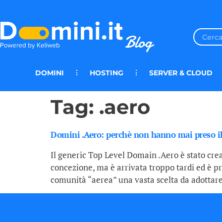
DOMINI
HOSTING
SERVER & CLOUD
Tag:
.aero
Domini .Aero: perchè non hanno mai preso il
Il generic Top Level Domain .Aero è stato cr
concezione, ma è arrivata troppo tardi ed è pron
comunità “aerea” una vasta scelta da adottare,