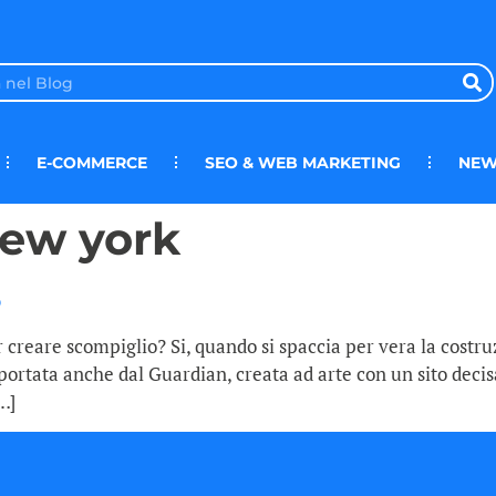
E-COMMERCE
SEO & WEB MARKETING
NEW
new york
 creare scompiglio? Si, quando si spaccia per vera la costru
portata anche dal Guardian, creata ad arte con un sito deci
…]