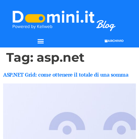
ARCHIVIO
Tag:
asp.net
ASP.NET Grid: come ottenere il totale di una somma