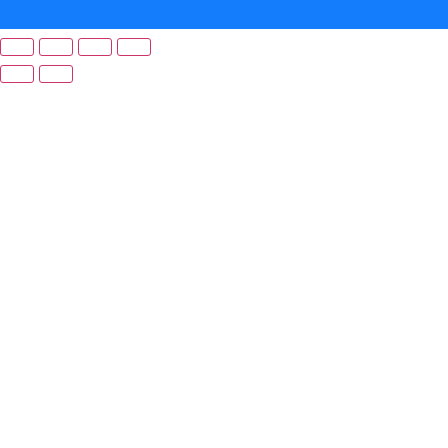
Preferenze di consenso