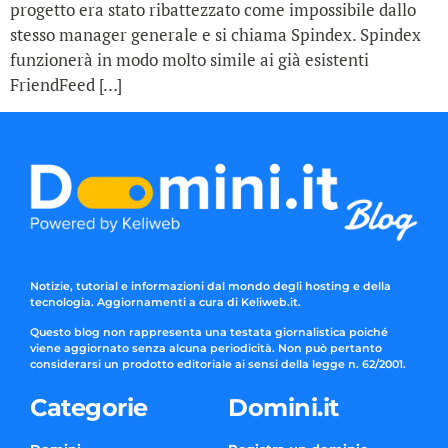
progetto era stato ribattezzato come impossibile dallo
stesso manager generale e si chiama Spindex. Spindex
funzionerà in modo molto simile ai già esistenti
FriendFeed […]
Notizie, tutorial e informazioni dal mondo degli hosting e della
tecnologia. Aggiornamenti a cura di Keliweb.it.
Questo blog non rappresenta una testata giornalistica poiché
viene aggiornato senza alcuna periodicità. Non può pertanto
considerarsi un prodotto editoriale ai sensi della legge n. 62/2001.
Categorie
Domini.it