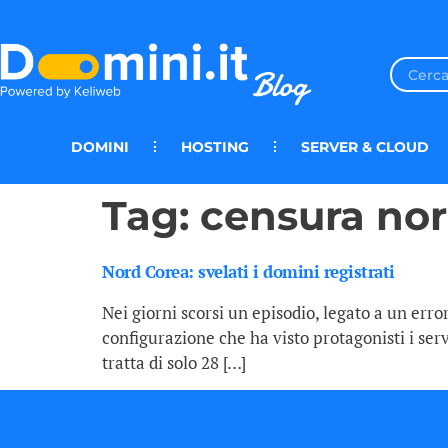
DOMINI
HOSTING
SERVER & CLOUD
Tag:
censura nor
Nord Corea: svelati i domini registrati
Nei giorni scorsi un episodio, legato a un error
configurazione che ha visto protagonisti i serve
tratta di solo 28 […]