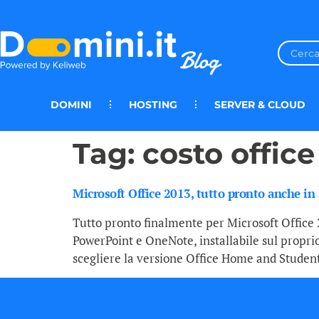
DOMINI
HOSTING
SERVER & CLOUD
Tag:
costo office
Microsoft Office 2013, tutto pronto anche in 
Tutto pronto finalmente per Microsoft Office 
PowerPoint e OneNote, installabile sul proprio 
scegliere la versione Office Home and Student 