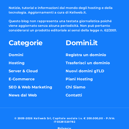
Notizie, tutorial e informazioni dal mondo degli hosting e della
tecnologia. Aggiornamenti a cura di Keliweb.it.
Questo blog non rappresenta una testata giornalistica poiché
viene aggiornato senza alcuna periodicità. Non può pertanto
considerarsi un prodotto editoriale ai sensi della legge n. 62/2001.
Categorie
Domini.it
Domini
Registra un dominio
Hosting
Trasferisci un dominio
Server & Cloud
Nuovi domini gTLD
E-Commerce
Piani Hosting
SEO & Web Marketing
Chi Siamo
News dal Web
Contatti
© 2009-2026 Keliweb Srl, Capitale sociale i.v. € 200.000,00 - P.IVA:
IT03281320782
Privacy