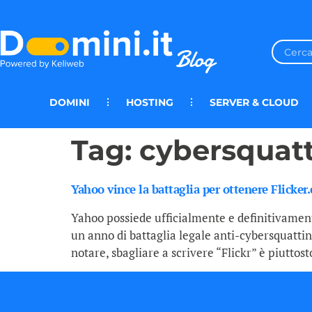
DOMINI
HOSTING
SERVER & CLOUD
Tag:
cybersquat
Yahoo vince la battaglia per ottenere Flicker
Yahoo possiede ufficialmente e definitivament
un anno di battaglia legale anti-cybersquatt
notare, sbagliare a scrivere “Flickr” è piutto