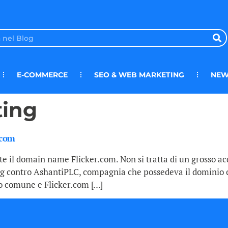
E-COMMERCE
SEO & WEB MARKETING
NEW
ting
.com
e il domain name Flicker.com. Non si tratta di un grosso acq
ing contro AshantiPLC, compagnia che possedeva il dominio 
sto comune e Flicker.com […]