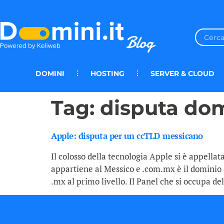
DOMINI
HOSTING
SERVER & CLOUD
Tag:
disputa dom
Apple: disputa per un ccTLD messicano
Il colosso della tecnologia Apple si è appella
appartiene al Messico e .com.mx è il dominio di
.mx al primo livello. Il Panel che si occupa del