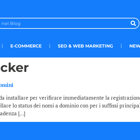
E-COMMERCE
SEO & WEB MARKETING
NEW
cker
domini
a installare per verificare immediatamente la registrazio
re lo status dei nomi a dominio con per i suffissi principali
scadenza […]