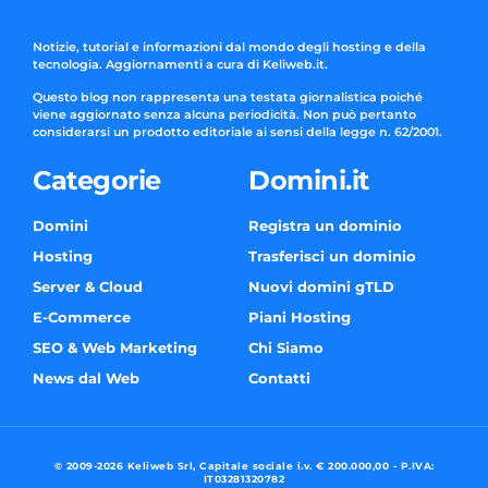
Notizie, tutorial e informazioni dal mondo degli hosting e della
tecnologia. Aggiornamenti a cura di Keliweb.it.
Questo blog non rappresenta una testata giornalistica poiché
viene aggiornato senza alcuna periodicità. Non può pertanto
considerarsi un prodotto editoriale ai sensi della legge n. 62/2001.
Categorie
Domini.it
Domini
Registra un dominio
Hosting
Trasferisci un dominio
Server & Cloud
Nuovi domini gTLD
E-Commerce
Piani Hosting
SEO & Web Marketing
Chi Siamo
News dal Web
Contatti
© 2009-2026 Keliweb Srl, Capitale sociale i.v. € 200.000,00 - P.IVA:
IT03281320782