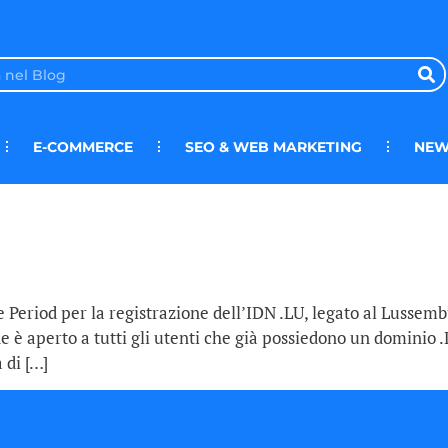
E-COMMERCE
SEO & WEB MARKETING
NEW
eriod per la registrazione dell’IDN .LU, legato al Lussembu
è aperto a tutti gli utenti che già possiedono un dominio .LU
 di […]