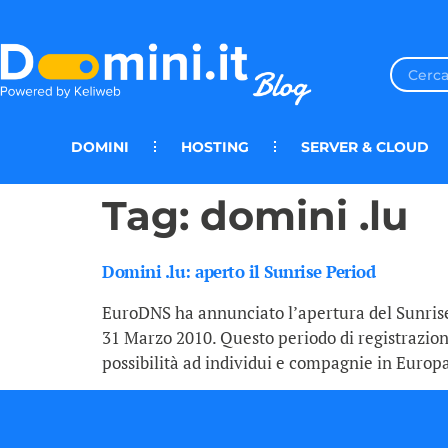
DOMINI
HOSTING
SERVER & CLOUD
Tag:
domini .lu
Domini .lu: aperto il Sunrise Period
EuroDNS ha annunciato l’apertura del Sunrise P
31 Marzo 2010. Questo periodo di registrazione 
possibilità ad individui e compagnie in Europa