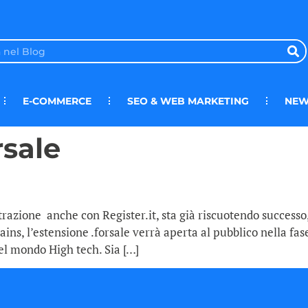
E-COMMERCE
SEO & WEB MARKETING
NEW
rsale
strazione anche con Register.it, sta già riscuotendo successo
ns, l’estensione .forsale verrà aperta al pubblico nella fase
el mondo High tech. Sia […]