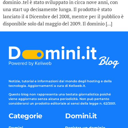
dominio .tel è stato sviluppato in circa nove anni, con
una start up decisamente lunga. Il prodotto è stato
lanciato il 4 Dicembre del 2008, mentre per il pubblico è
disponibile solo dal maggio del 2009. Il dominio […]
Notizie, tutorial e informazioni dal mondo degli hosting e della
tecnologia. Aggiornamenti a cura di Keliweb.it.
Questo blog non rappresenta una testata giornalistica poiché
viene aggiornato senza alcuna periodicità. Non può pertanto
considerarsi un prodotto editoriale ai sensi della legge n. 62/2001.
Categorie
Domini.it
Domini
Registra un dominio