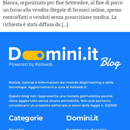
Bianca, organizzato per fine Settembre, al fine di porre
un freno alla vendita illegale di farmaci online, spesso
contraffatti o venduti senza prescrizione medica. La
richiesta è stata diffusa da […]
Notizie, tutorial e informazioni dal mondo degli hosting e della
tecnologia. Aggiornamenti a cura di Keliweb.it.
Questo blog non rappresenta una testata giornalistica poiché
viene aggiornato senza alcuna periodicità. Non può pertanto
considerarsi un prodotto editoriale ai sensi della legge n. 62/2001.
Categorie
Domini.it