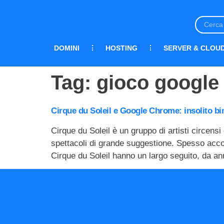
DOMINI
HOSTING
SERVER & CLOU
Tag:
gioco google
Cirque du Soleil e Google Chrome: insolito bi
Cirque du Soleil è un gruppo di artisti circens
spettacoli di grande suggestione. Spesso accom
Cirque du Soleil hanno un largo seguito, da an