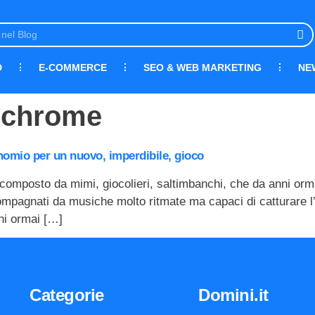
D
E-COMMERCE
SEO & WEB MARKETING
NE
 chrome
nomio per un nuovo, imperdibile, gioco
i composto da mimi, giocolieri, saltimbanchi, che da anni orma
pagnati da musiche molto ritmate ma capaci di catturare l’at
ni ormai […]
Categorie
Domini.it