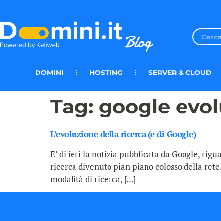
DOMINI
HOSTING
SERVER & CLOUD
Tag:
google evol
L’evoluzione della ricerca (e di Google)
E’ di ieri la notizia pubblicata da Google, rig
ricerca divenuto pian piano colosso della rete. 
modalità di ricerca, […]