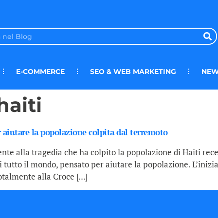
E-COMMERCE
SEO & WEB MARKETING
NEW
haiti
r aiutare la popolazione colpita dal terremoto
te alla tragedia che ha colpito la popolazione di Haiti rec
 tutto il mondo, pensato per aiutare la popolazione. L’inizi
otalmente alla Croce […]