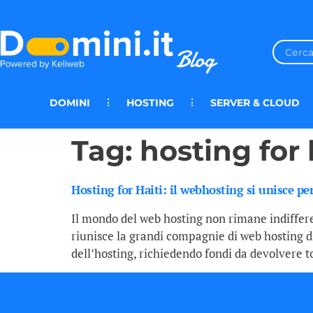
DOMINI
HOSTING
SERVER & CLOUD
Tag:
hosting for 
Hosting for Haiti: il webhosting si unisce pe
Il mondo del web hosting non rimane indifferen
riunisce la grandi compagnie di web hosting di
dell’hosting, richiedendo fondi da devolvere t