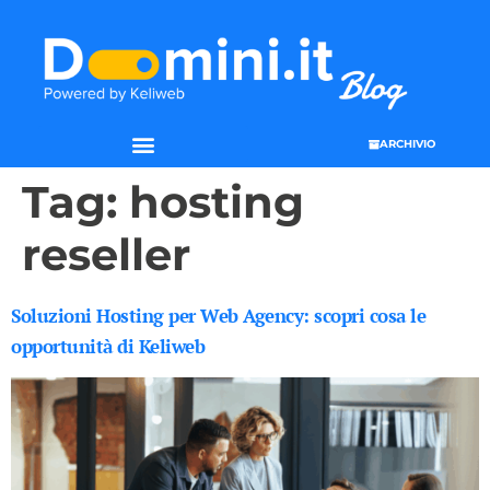
ARCHIVIO
Tag:
hosting
reseller
Soluzioni Hosting per Web Agency: scopri cosa le
opportunità di Keliweb