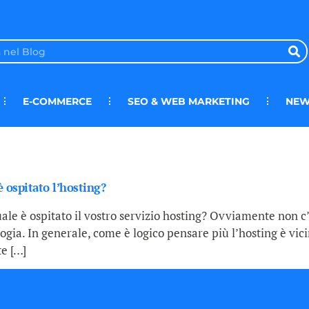
E-COMMERCE
SEO & WEB MARKETING
NEW
 ospitato l’hosting?
le è ospitato il vostro servizio hosting? Ovviamente non c
ogia. In generale, come è logico pensare più l’hosting è vici
e […]