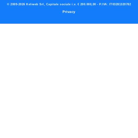
© 2009-2026 Keliweb Srl, Capitale sociale i.v. € 200.000,00 - P.IVA: IT03281320782
Privacy
Preferenze di consenso