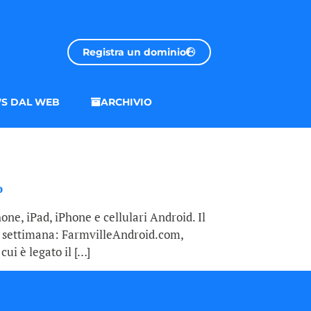
Registra un dominio
S DAL WEB
ARCHIVIO
o
ne, iPad, iPhone e cellulari Android. Il
sa settimana: FarmvilleAndroid.com,
ui è legato il […]