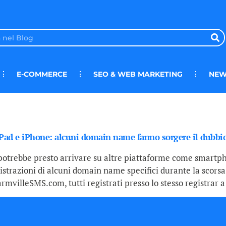
E-COMMERCE
SEO & WEB MARKETING
NEW
iPad e iPhone: alcuni domain name fanno sorgere il dubbi
potrebbe presto arrivare su altre piattaforme come smartpho
gistrazioni di alcuni domain name specifici durante la scor
illeSMS.com, tutti registrati presso lo stesso registrar a c