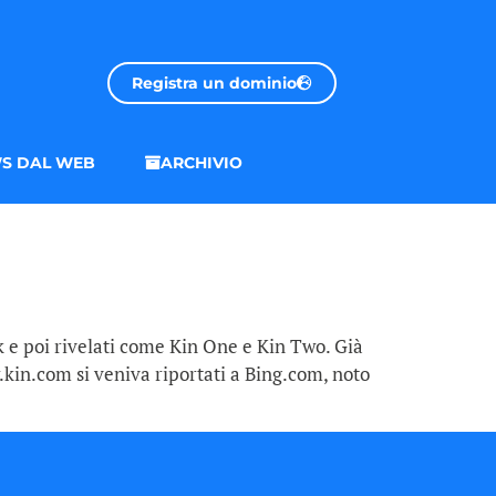
Registra un dominio
S DAL WEB
ARCHIVIO
nk e poi rivelati come Kin One e Kin Two. Già
kin.com si veniva riportati a Bing.com, noto