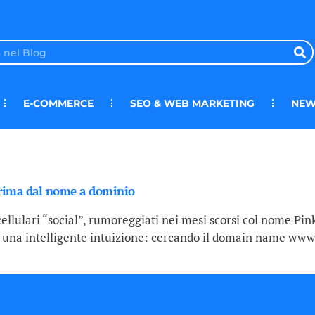
E-COMMERCE
SEO & WEB MARKETING
NEW
eprima dal nome a dominio
cellulari “social”, rumoreggiati nei mesi scorsi col nome Pi
 una intelligente intuizione: cercando il domain name www.