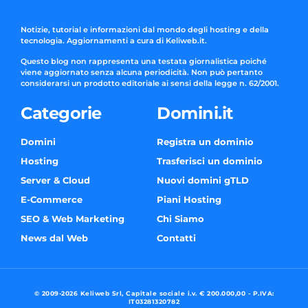
Notizie, tutorial e informazioni dal mondo degli hosting e della
tecnologia. Aggiornamenti a cura di Keliweb.it.
Questo blog non rappresenta una testata giornalistica poiché
viene aggiornato senza alcuna periodicità. Non può pertanto
considerarsi un prodotto editoriale ai sensi della legge n. 62/2001.
Categorie
Domini.it
Domini
Registra un dominio
Hosting
Trasferisci un dominio
Server & Cloud
Nuovi domini gTLD
E-Commerce
Piani Hosting
SEO & Web Marketing
Chi Siamo
News dal Web
Contatti
© 2009-2026 Keliweb Srl, Capitale sociale i.v. € 200.000,00 - P.IVA:
IT03281320782