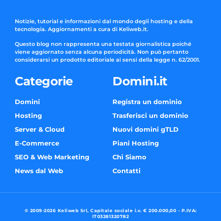
Notizie, tutorial e informazioni dal mondo degli hosting e della
tecnologia. Aggiornamenti a cura di Keliweb.it.
Questo blog non rappresenta una testata giornalistica poiché
viene aggiornato senza alcuna periodicità. Non può pertanto
considerarsi un prodotto editoriale ai sensi della legge n. 62/2001.
Categorie
Domini.it
Domini
Registra un dominio
Hosting
Trasferisci un dominio
Server & Cloud
Nuovi domini gTLD
E-Commerce
Piani Hosting
SEO & Web Marketing
Chi Siamo
News dal Web
Contatti
© 2009-2026 Keliweb Srl, Capitale sociale i.v. € 200.000,00 - P.IVA:
IT03281320782