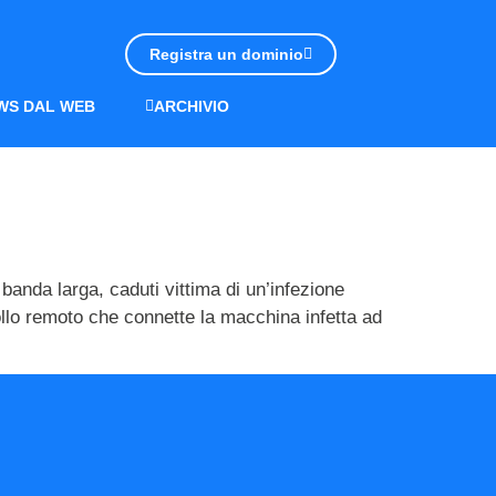
Registra un dominio
WS DAL WEB
ARCHIVIO
anda larga, caduti vittima di un’infezione
rollo remoto che connette la macchina infetta ad