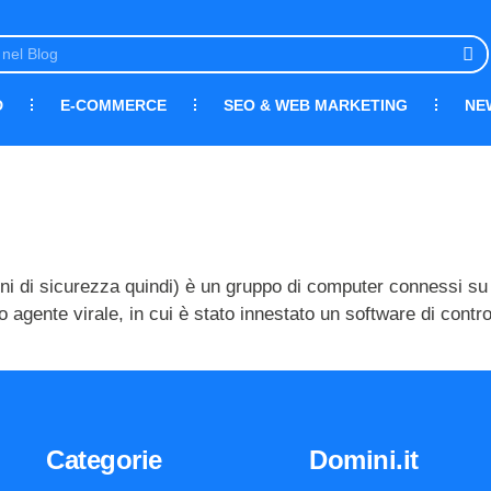
D
E-COMMERCE
SEO & WEB MARKETING
NE
ni di sicurezza quindi) è un gruppo di computer connessi su b
o agente virale, in cui è stato innestato un software di cont
Categorie
Domini.it