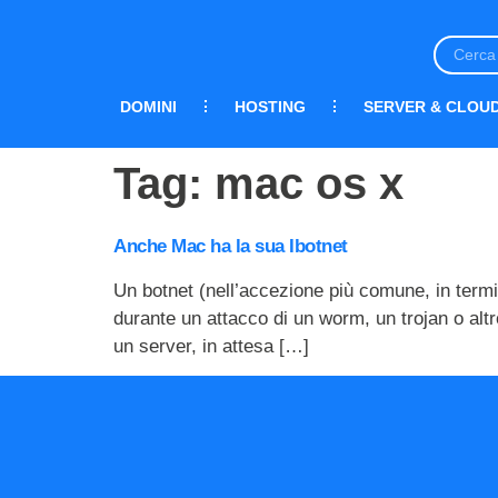
DOMINI
HOSTING
SERVER & CLOU
Tag:
mac os x
Anche Mac ha la sua Ibotnet
Un botnet (nell’accezione più comune, in termi
durante un attacco di un worm, un trojan o altr
un server, in attesa […]