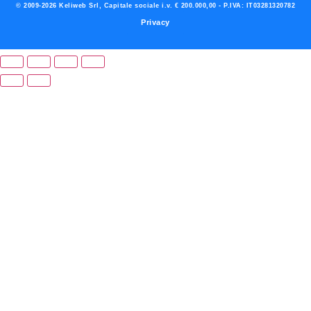
© 2009-2026 Keliweb Srl, Capitale sociale i.v. € 200.000,00 - P.IVA: IT03281320782
Privacy
Preferenze di consenso