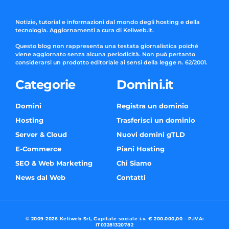
Notizie, tutorial e informazioni dal mondo degli hosting e della
tecnologia. Aggiornamenti a cura di Keliweb.it.
Questo blog non rappresenta una testata giornalistica poiché
viene aggiornato senza alcuna periodicità. Non può pertanto
considerarsi un prodotto editoriale ai sensi della legge n. 62/2001.
Categorie
Domini.it
Domini
Registra un dominio
Hosting
Trasferisci un dominio
Server & Cloud
Nuovi domini gTLD
E-Commerce
Piani Hosting
SEO & Web Marketing
Chi Siamo
News dal Web
Contatti
© 2009-2026 Keliweb Srl, Capitale sociale i.v. € 200.000,00 - P.IVA:
IT03281320782