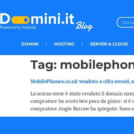
DOMINI
HOSTING
SERVER & CLOUD
Tag:
mobilephon
MobilePhones.co.uk venduto a cifra record, m
Lo scorso mese è stato venduto il domain name 
compratore ha avuto ben poco da gioire: si è r
compratore Angie Barrow ha spiegato: Sono s