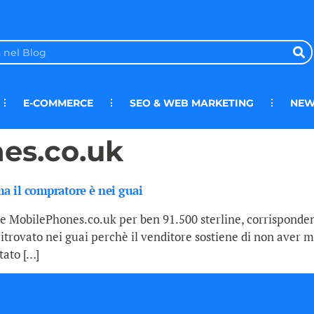
E-COMMERCE
SEO & WEB MARKETING
NEW
es.co.uk
a il compratore è nei guai
MobilePhones.co.uk per ben 91.500 sterline, corrispondenti 
itrovato nei guai perchè il venditore sostiene di non aver ma
tato […]