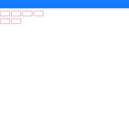
Preferenze di consenso