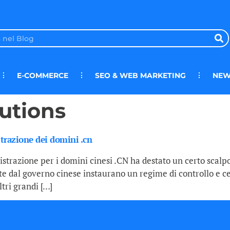
E-COMMERCE
SEO & WEB MARKETING
NEW
utions
trazione dei domini .cn
gistrazione per i domini cinesi .CN ha destato un certo sca
te dal governo cinese instaurano un regime di controllo e ce
ltri grandi […]