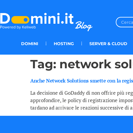
DOMINI
HOSTING
SERVER & CLOUD
Tag:
network sol
Anche Network Solutions smette con la regis
La decisione di GoDaddy di non offrire più re
approfondire, le policy di registrazione impos
tardano ad arrivare le reazioni successive di a