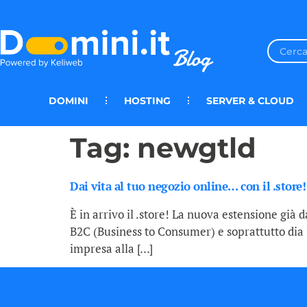
DOMINI
HOSTING
SERVER & CLOUD
Tag:
newgtld
Dai vita al tuo negozio online… con il .store!
È in arrivo il .store! La nuova estensione già d
B2C (Business to Consumer) e soprattutto dia l
impresa alla […]