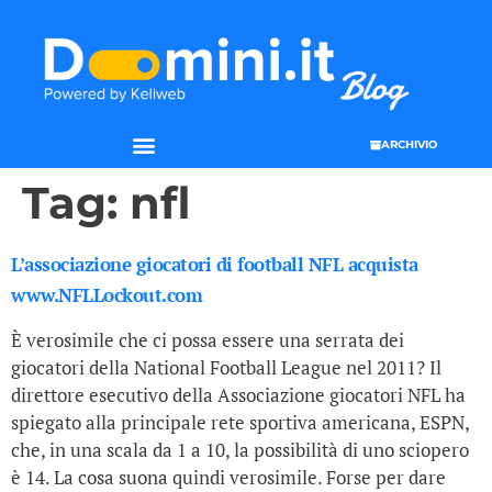
ARCHIVIO
SEO & WEB MARKETING
Tag:
nfl
L’associazione giocatori di football NFL acquista
www.NFLLockout.com
È verosimile che ci possa essere una serrata dei
giocatori della National Football League nel 2011? Il
direttore esecutivo della Associazione giocatori NFL ha
spiegato alla principale rete sportiva americana, ESPN,
che, in una scala da 1 a 10, la possibilità di uno sciopero
è 14. La cosa suona quindi verosimile. Forse per dare