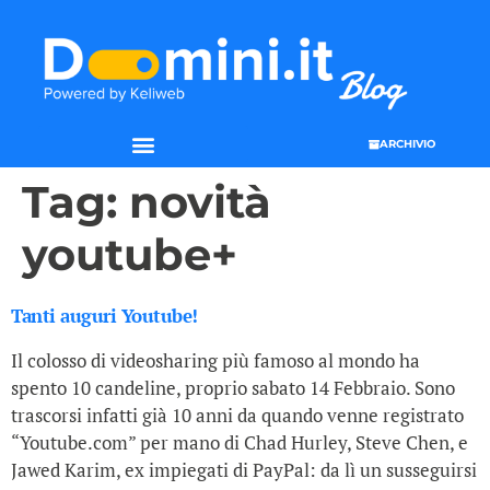
ARCHIVIO
SEO & WEB MARKETING
Tag:
novità
youtube+
Tanti auguri Youtube!
Il colosso di videosharing più famoso al mondo ha
spento 10 candeline, proprio sabato 14 Febbraio. Sono
trascorsi infatti già 10 anni da quando venne registrato
“Youtube.com” per mano di Chad Hurley, Steve Chen, e
Jawed Karim, ex impiegati di PayPal: da lì un susseguirsi